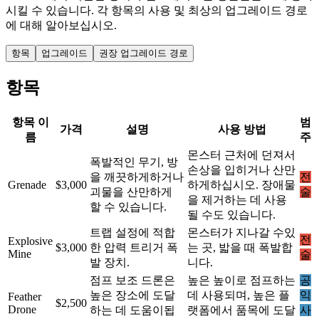
시킬 수 있습니다. 각 항목의 사용 및 최상의 업그레이드 경로
에 대해 알아보십시오.
항목
업그레이드
권장 업그레이드 경로
항목
항목 이
범
가격
설명
사용 방법
름
주
몬스터 근처에 던져서
폭발적인 무기, 방
손상을 입히거나 산만
을 깨끗하게하거나
전
Grenade
$3,000
하게하십시오. 장애물
괴물을 산만하게
술
을 제거하는 데 사용
할 수 있습니다.
될 수도 있습니다.
트랩 설정에 적합
몬스터가 지나갈 수있
전
Explosive
$3,000
한 압력 트리거 폭
는 곳, 밟을 때 폭발합
Mine
술
발 장치.
니다.
점프 보조 드론은
높은 높이로 점프하는
공
높은 장소에 도달
데 사용되며, 높은 플
익
Feather
$2,500
Drone
하는 데 도움이됩
랫폼에서 품목에 도달
사