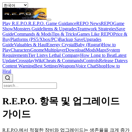
Play R.E.P.O.
R.E.P.O. Game Guidance
REPO News
REPOGame
Show
Monsters Guide
Items & Upgrades
Teamwork Strategies
Save
Guide
Commands & Mods
Tips & Tricks
Games Like REPO
Price &
Buy
Platforms (PS5/Xbox/PC)
Backup Save
Upgrades
Guide
Valuables & Haul
Energy Crystal
Baby (Rugrat)
How to
Play
Characters
Gnome
Multiplayer
Download
Mods
Maps
System
Requirements
Tier List
vs Lethal Company
How Long to Beat
Latest
Update
Crossplay
Wiki
Cheats & Commands
Controls
Release Date
vs
Content Warning
Best Settings
Weapons
Voice Chat
Shop
How to
Heal
R.E.P.O. 항목 및 업그레이드
가이드
R.E.P.O.에서 적절한 장비와 업그레이드는 생존율을 크게 증가