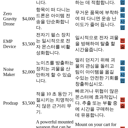
니다.
하는 데 적합합니다.
업
항목이 떠 다니는
공
무거운 품목에 부착하
Zero
드론은 아이템 전
익
여 떠 다니면 운송 난
Gravity
$4,000
송을 단순화합니
사
Drone
이도가 줄어 듭니다.
다.
업
전자기 펄스 장치
일시적으로 전자 괴물
는 일시적으로 전
전
EMP
을 방해하여 탈출 할
$3,500
Device
자 몬스터를 비활
술
시간을줍니다.
성화합니다.
멀리 던지기 위해 괴
노이즈를 방출하는
공
물의 관심을 돌리고
장치는 괴물을 산
익
Noise
$2,000
팀이 아이템을 옮길
Maker
만하게 할 수 있습
사
수있는 안전한 기회를
니다.
업
창출하십시오.
빠르거나 위협이 많은
적을 10 초 동안 기
몬스터에 효과적입니
절시키는 치명적이
전
Prodzap
$3,500
다. 추출 또는 부활 중
지 않은 근거리 무
술
에 시간을 구매하는
기.
데 유용합니다.
A powerful mounted
Mount on your cart for
weapon that can be