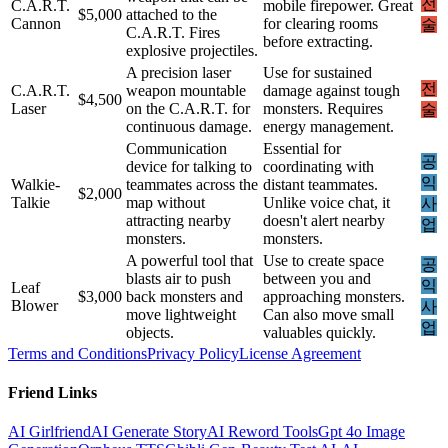
전
C.A.R.T.
mobile firepower. Great
$5,000
attached to the
Cannon
for clearing rooms
술
C.A.R.T. Fires
before extracting.
explosive projectiles.
A precision laser
Use for sustained
전
C.A.R.T.
weapon mountable
damage against tough
$4,500
Laser
on the C.A.R.T. for
monsters. Requires
술
continuous damage.
energy management.
Communication
Essential for
공
device for talking to
coordinating with
익
Walkie-
teammates across the
distant teammates.
$2,000
Talkie
map without
Unlike voice chat, it
사
attracting nearby
doesn't alert nearby
업
monsters.
monsters.
A powerful tool that
Use to create space
공
blasts air to push
between you and
익
Leaf
$3,000
back monsters and
approaching monsters.
Blower
사
move lightweight
Can also move small
업
objects.
valuables quickly.
Terms and Conditions
Privacy Policy
License Agreement
Friend Links
AI Girlfriend
AI Generate Story
AI Reword Tools
Gpt 4o Image