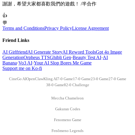
謝謝，希望大家都喜歡我們的遊戲！ /半合作
👍
💬
Terms and Conditions
Privacy Policy
License Agreement
Friend Links
AI Girlfriend
AI Generate Story
AI Reword Tools
Gpt 4o Image
Generation
Orpheus TTS
Ghibli Gen
·
Beauty Test AI
·
AI
Banana
·
Vo3 AI
·
Your AI Slop Bores Me Game
Support me on Ko-fi
CineGo AI
OpenClaw
Kling AI
7-0 Game
17-0 Game
23-0 Game
27-0 Game
38-0 Game
82-0 Challenge
Meccha Chameleon
Gakuran Codes
Fenomeno Game
Fenômeno Legends