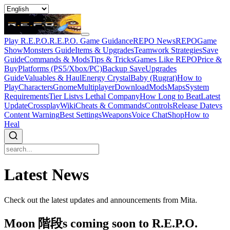
Play R.E.P.O.
R.E.P.O. Game Guidance
REPO News
REPOGame
Show
Monsters Guide
Items & Upgrades
Teamwork Strategies
Save
Guide
Commands & Mods
Tips & Tricks
Games Like REPO
Price &
Buy
Platforms (PS5/Xbox/PC)
Backup Save
Upgrades
Guide
Valuables & Haul
Energy Crystal
Baby (Rugrat)
How to
Play
Characters
Gnome
Multiplayer
Download
Mods
Maps
System
Requirements
Tier List
vs Lethal Company
How Long to Beat
Latest
Update
Crossplay
Wiki
Cheats & Commands
Controls
Release Date
vs
Content Warning
Best Settings
Weapons
Voice Chat
Shop
How to
Heal
Latest News
Check out the latest updates and announcements from Mita.
Moon 階段s coming soon to R.E.P.O.