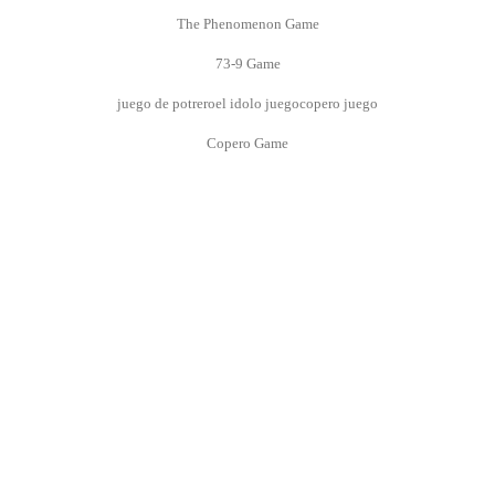
The Phenomenon Game
73-9 Game
juego de potrero
el idolo juego
copero juego
Copero Game