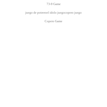
73-9 Game
juego de potrero
el idolo juego
copero juego
Copero Game