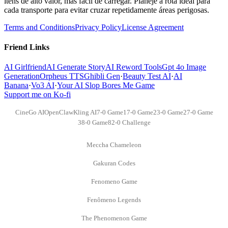
itens de alto valor, mas fácil de carregar. Planeje a rota ideal para
cada transporte para evitar cruzar repetidamente áreas perigosas.
Terms and Conditions
Privacy Policy
License Agreement
Friend Links
AI Girlfriend
AI Generate Story
AI Reword Tools
Gpt 4o Image
Generation
Orpheus TTS
Ghibli Gen
·
Beauty Test AI
·
AI
Banana
·
Vo3 AI
·
Your AI Slop Bores Me Game
Support me on Ko-fi
CineGo AI
OpenClaw
Kling AI
7-0 Game
17-0 Game
23-0 Game
27-0 Game
38-0 Game
82-0 Challenge
Meccha Chameleon
Gakuran Codes
Fenomeno Game
Fenômeno Legends
The Phenomenon Game