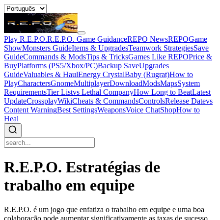
Play R.E.P.O.
R.E.P.O. Game Guidance
REPO News
REPOGame
Show
Monsters Guide
Items & Upgrades
Teamwork Strategies
Save
Guide
Commands & Mods
Tips & Tricks
Games Like REPO
Price &
Buy
Platforms (PS5/Xbox/PC)
Backup Save
Upgrades
Guide
Valuables & Haul
Energy Crystal
Baby (Rugrat)
How to
Play
Characters
Gnome
Multiplayer
Download
Mods
Maps
System
Requirements
Tier List
vs Lethal Company
How Long to Beat
Latest
Update
Crossplay
Wiki
Cheats & Commands
Controls
Release Date
vs
Content Warning
Best Settings
Weapons
Voice Chat
Shop
How to
Heal
R.E.P.O. Estratégias de
trabalho em equipe
R.E.P.O. é um jogo que enfatiza o trabalho em equipe e uma boa
colaboração pode aumentar significativamente as taxas de sucesso.