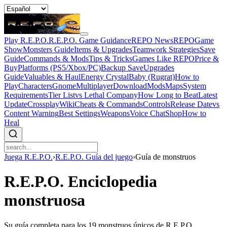
Play R.E.P.O.
R.E.P.O. Game Guidance
REPO News
REPOGame
Show
Monsters Guide
Items & Upgrades
Teamwork Strategies
Save
Guide
Commands & Mods
Tips & Tricks
Games Like REPO
Price &
Buy
Platforms (PS5/Xbox/PC)
Backup Save
Upgrades
Guide
Valuables & Haul
Energy Crystal
Baby (Rugrat)
How to
Play
Characters
Gnome
Multiplayer
Download
Mods
Maps
System
Requirements
Tier List
vs Lethal Company
How Long to Beat
Latest
Update
Crossplay
Wiki
Cheats & Commands
Controls
Release Date
vs
Content Warning
Best Settings
Weapons
Voice Chat
Shop
How to
Heal
Juega R.E.P.O.
›
R.E.P.O. Guía del juego
›
Guía de monstruos
R.E.P.O. Enciclopedia
monstruosa
Su guía completa para los 19 monstruos únicos de R.E.P.O.