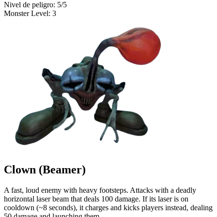
Nivel de peligro
:
5
/5
Monster Level
:
3
Clown (Beamer)
A fast, loud enemy with heavy footsteps. Attacks with a deadly
horizontal laser beam that deals 100 damage. If its laser is on
cooldown (~8 seconds), it charges and kicks players instead, dealing
50 damage and launching them.