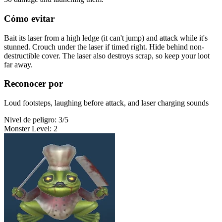
Cómo evitar
Bait its laser from a high ledge (it can't jump) and attack while it's
stunned. Crouch under the laser if timed right. Hide behind non-
destructible cover. The laser also destroys scrap, so keep your loot
far away.
Reconocer por
Loud footsteps, laughing before attack, and laser charging sounds
Nivel de peligro
:
3
/5
Monster Level
:
2