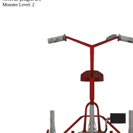
Monster Level
:
2