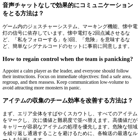
音声チャットなしで効果的にコミュニケーション
をとる方法は？
ゲーム内のジェスチャーシステム、マーキング機能、懐中電
灯の信号に依存しています。懐中電灯を2回点滅させるな
ど、「私をフォローする」を3回、「危険」を意味するな
ど、簡単なシグナルコードのセットに事前に同意します。
How to regain control when the team is panicking?
Appoint a calm player as the leader, and everyone should follow
their instructions. Focus on immediate objectives: find a safe area,
regroup, and then reassess. Keep communication low-volume to
avoid attracting more monsters in panic.
アイテムの収集のチーム効率を改善する方法は？
まず、エリア全体をすばやくスカウトし、すべてのアイテム
をマークし、次に価値と難易度で並べ替えます。高価値だが
キャリーが容易なアイテムの処理を優先します。危険な領域
を繰り返し通過することを避けるために、各輸送の最適なル
ートを計画します。