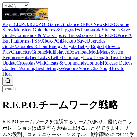
Play R.E.P.O.
R.E.P.O. Game Guidance
REPO News
REPOGame
Show
Monsters Guide
Items & Upgrades
Teamwork Strategies
Save
Guide
Commands & Mods
Tips & Tricks
Games Like REPO
Price &
Buy
Platforms (PS5/Xbox/PC)
Backup Save
Upgrades
Guide
Valuables & Haul
Energy Crystal
Baby (Rugrat)
How to
Play
Characters
Gnome
Multiplayer
Download
Mods
Maps
System
Requirements
Tier List
vs Lethal Company
How Long to Beat
Latest
Update
Crossplay
Wiki
Cheats & Commands
Controls
Release Date
vs
Content Warning
Best Settings
Weapons
Voice Chat
Shop
How to
Heal
R.E.P.O.チームワーク戦略
R.E.P.O.チームワークを強調するゲームであり、優れたコラ
ボレーションは成功率を大幅に上げることができます。チー
ムの役割、コミュニケーションスキル、戦術戦略について学