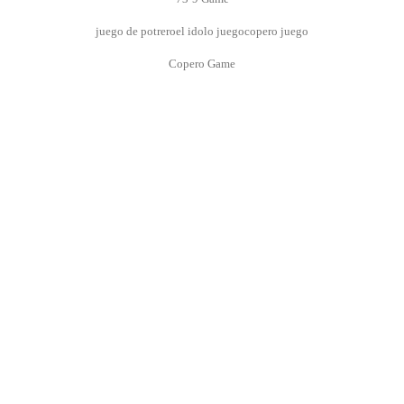
juego de potrero
el idolo juego
copero juego
Copero Game