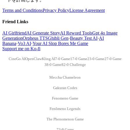
Terms and Conditions
Privacy Policy
License Agreement
Friend Links
AI Girlfriend
AI Generate Story
AI Reword Tools
Gpt 4o Image
Generation
Orpheus TTS
Ghibli Gen
·
Beauty Test AI
·
AI
Banana
·
Vo3 AI
·
Your AI Slop Bores Me Game
Support me on Ko-fi
CineGo AI
OpenClaw
Kling AI
7-0 Game
17-0 Game
23-0 Game
27-0 Game
38-0 Game
82-0 Challenge
Meccha Chameleon
Gakuran Codes
Fenomeno Game
Fenômeno Legends
The Phenomenon Game
73-9 Game